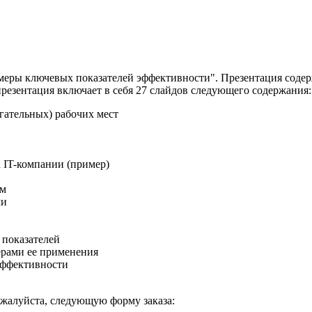
еры ключевых показателей эффективности". Презентация содер
резентация включает в себя 27 слайдов следующего содержания:
гательных) рабочих мест
а IT-компании (пример)
ам
ми
 показателей
ерами ее применения
эффективности
пожалуйста, следующую форму заказа: