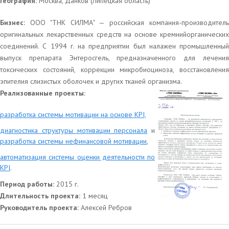
География:
Москва, Данков (Липецкая область)
Бизнес:
ООО "ТНК СИЛМА" — российская компания-производител
оригинальных лекарственных средств на основе кремнийорганических
соединений. С 1994 г. на предприятии был налажен промышленный
выпуск препарата Энтеросгель, предназначенного для лечения
токсических состояний, коррекции микробиоциноза, восстановления
эпителия слизистых оболочек и других тканей организма.
Реализованные проекты:
разработка системы мотивации на основе KPI,
диагностика структуры мотивации персонала
и
разработка системы нефинансовой мотивации
,
автоматизация системы оценки деятельности по
KPI
.
Период работы:
2015 г.
Длительность проекта:
1 месяц
Руководитель проекта:
Алексей Ребров